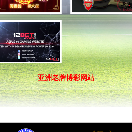
亚洲老牌博彩网站