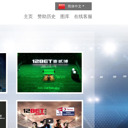
简体中文
主页
赞助历史
图库
在线客服