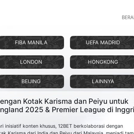
BER
FIBA MANILA
UEFA MADRID
LONDON
HONGKONG
BEIJING
LAINNYA
dengan Kotak Karisma dan Peiyu untuk
England 2025 & Premier League di Inggr
i inisiatif konten khusus, 12BET berkolaborasi dengan
otak Karisma dari India dan Peiyu dari Malaysia, menjadi ta