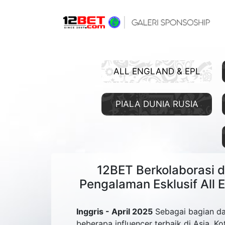
ALL ENGLAND & EPL
PIALA DUNIA RUSIA
12BET Berkolaborasi 
Pengalaman Esklusif All 
Inggris - April 2025
Sebagai bagian dar
beberapa influencer terbaik di Asia. K