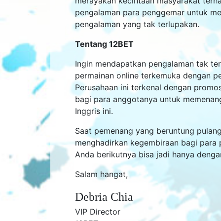
merayakan kecintaan masyarakat terha
pengalaman para penggemar untuk meny
pengalaman yang tak terlupakan.
Tentang 12BET
Ingin mendapatkan pengalaman tak ter
permainan online terkemuka dengan per
Perusahaan ini terkenal dengan promo
bagi para anggotanya untuk memenang
Inggris ini.
Saat pemenang yang beruntung pulang
menghadirkan kegembiraan bagi para p
Anda berikutnya bisa jadi hanya dengan
Salam hangat,
Debria Chia
VIP Director